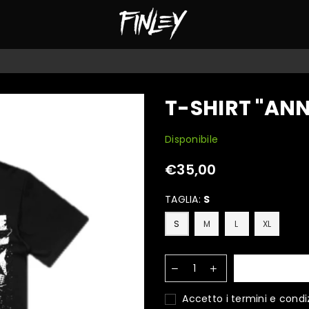
FINLEY
OFFICIAL
MERCH
T-SHIRT "AN
Disponibile
€35,00
Prezzo
TAGLIA:
S
S
M
L
XL
Accetto i
termini e condiz